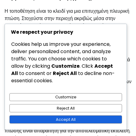
Η τοποθέτηση είναι το κλειδί για μια επιτυχημένη πλευρική
πτώση. Στοχεύστε στην περιοχή ακριβώς μέσα στην
περιοχή εξυπηρέτησης, ιδανικά κοντά στις πλάγιες
We respect your privacy
γραμμές. Αυτό καθιστά δύσκολη την πρόσβαση του
αντιπάλου στην μπάλα χωρίς να δεσμευτούν σε μια
Cookies help us improve your experience,
ριψοκίνδυνη κίνηση.
deliver personalized content, and analyze
traffic. You can choose which cookies to
Ποικίλλετε την τοποθέτησή σας στοχεύοντας περιστασιακά
allow by clicking
Customize
. Click
Accept
στο κέντρο του γηπέδου. Αυτό μπορεί να αιφνιδιάσει τον
All
to consent or
Reject All
to decline non-
αντίπαλό σας, ειδικά αν περιμένει να χτυπήσετε συνεχώς
essential cookies.
προς τις πλάγιες γραμμές. Η ποικιλία στην τοποθέτηση των
χτυπημάτων σας κρατά τον αντίπαλο σε αμφιβολία και
αυξάνει τις πιθανότητες να κερδίσετε τον πόντο.
Customize
Reject All
Χρόνος και ρυθμός
Accept All
Η κυριαρχία στο χρόνο και τον ρυθμό της πλευρικής σας
πτώσης είναι απαραίτητη για την αποτελεσματική εκτέλεση.