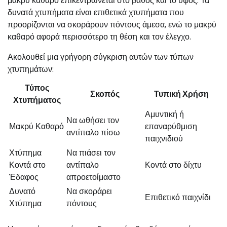
μακρύ καθαρό επικεντρώνεται στο βάθος και το ύψος. Τα
δυνατά χτυπήματα είναι επιθετικά χτυπήματα που
προορίζονται να σκοράρουν πόντους άμεσα, ενώ το μακρύ
καθαρό αφορά περισσότερο τη θέση και τον έλεγχο.
Ακολουθεί μια γρήγορη σύγκριση αυτών των τύπων
χτυπημάτων:
Τύπος
Σκοπός
Τυπική Χρήση
Χτυπήματος
Αμυντική ή
Να ωθήσει τον
Μακρύ Καθαρό
επαναρύθμιση
αντίπαλο πίσω
παιχνιδιού
Χτύπημα
Να πιάσει τον
Κοντά στο
αντίπαλο
Κοντά στο δίχτυ
Έδαφος
απροετοίμαστο
Δυνατό
Να σκοράρει
Επιθετικό παιχνίδι
Χτύπημα
πόντους